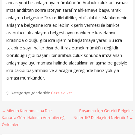
ancak yeni bir anlaşmaya mümkündür. Arabuluculuk anlaşması
imzalandıktan sonra isteyen taraf mahkemeye başvurarak
anlaşma belgesine “icra edilebilirlik şerhi” alabilir. Mahkemenin
anlaşma belgesine icra edilebilirlik şerhi vermesi ile birlikte
arabuluculuk anlaşma belgesi aynı mahkeme kararlarının
icrasında olduğu gibi icra işlemini başlatmaya yarar. Bu icra
takibine sayılı haller dışında itiraz etmek mümkün değildir.
Görüldüğü gibi başarılı bir arabuluculuk sonunda imzalanan
anlaşmaya uyulmaması halinde alacaklının anlaşma belgesiyle
icra takibi başlatması ve alacağını gereğinde haciz yoluyla
alması mümkündür.
Şu kategoriye gönderildi:
Ceza avukatı
Yazı
← Ailenin Korunmasına Dair
Boşanma İçin Gerekli Belgeler
Kanun’a Göre Hakimin Verebileceği
Nelerdir? Dilekçeleri Nelerdir ? →
dolaşımı
Önlemler