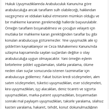
Hukuk Uyuşmazlıklarında Arabuluculuk Kanunu’na göre
arabuluculuğa ancak tarafların sulh olabileceği, hakkından
vazgeçmesi ve iddiaları kabul etmesinin mümkün olduğu ve
bir mahkeme kararının gerekmediği hallerde başvurulabilir.
Örneğin tarafların boşanabilmesi ve çocuğun velayeti için
mutlaka bir mahkeme kararı gerektiğinden taraflar bu gibi
konuları arabulucuya götüremezler. Yine uyuşmazlık aile içi
şiddetten kaynaklanıyor ve Ceza Muhakemesi Kanunu’nda
uzlaşma kapsamında sayılan suçlardan değilse o olay
arabuluculuğa uygun olmayacaktır. Yani örneğin eşlerin
birbirlerine şiddet uygulamaları, silahla yaralama, ölüme
neden olan suçlar sonucunda istenen tazminatlar için
arabulucuya gidilemez. Fakat bütün kredi sözleşmeleri, alım
satım sözleşmeleri, tüketici uyuşmazlıkları, eser sözleşmeleri,
kira uyuşmazlıkları, işçi alacakları, deniz ticareti ve sigorta
uyuşmazlıkları, marka-patent uyuşmazlıkları, boşanmadan
sonraki mal paylaşım uyuşmazlıkları, taksirle yaralama, silahsız
kasten yaralama, hakaret, tehdit, konut dokunulmazlığının