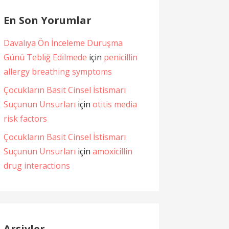
En Son Yorumlar
Davalıya Ön İnceleme Duruşma
Günü Teblı̇ğ Edı̇lmede
için
penicillin
allergy breathing symptoms
Çocukların Basit Cinsel İstismarı
Suçunun Unsurları
için
otitis media
risk factors
Çocukların Basit Cinsel İstismarı
Suçunun Unsurları
için
amoxicillin
drug interactions
Arşivler