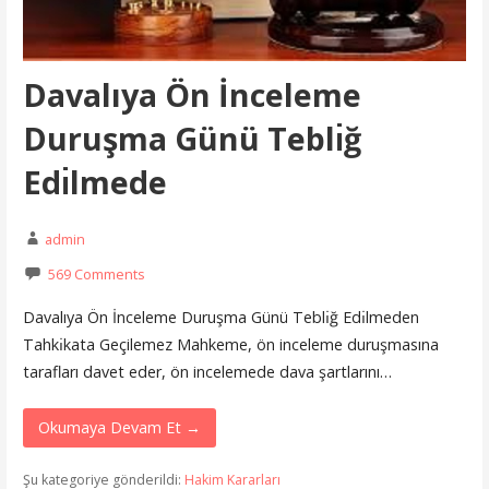
Davalıya Ön İnceleme
Duruşma Günü Teblı̇ğ
Edı̇lmede
admin
569 Comments
Davalıya Ön İnceleme Duruşma Günü Teblı̇ğ Edı̇lmeden
Tahkı̇kata Geçilemez Mahkeme, ön inceleme duruşmasına
tarafları davet eder, ön incelemede dava şartlarını…
Okumaya Devam Et →
Şu kategoriye gönderildi:
Hakim Kararları