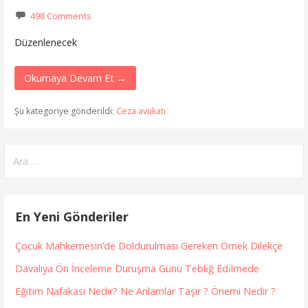
498 Comments
Düzenlenecek
Okumaya Devam Et →
Şu kategoriye gönderildi:
Ceza avukatı
Arama:
En Yeni Gönderiler
Çocuk Mahkemesin’de Doldurulması Gereken Örnek Dilekçe
Davalıya Ön İnceleme Duruşma Günü Teblı̇ğ Edı̇lmede
Eğitim Nafakası Nedir? Ne Anlamlar Taşır ? Önemi Nedir ?