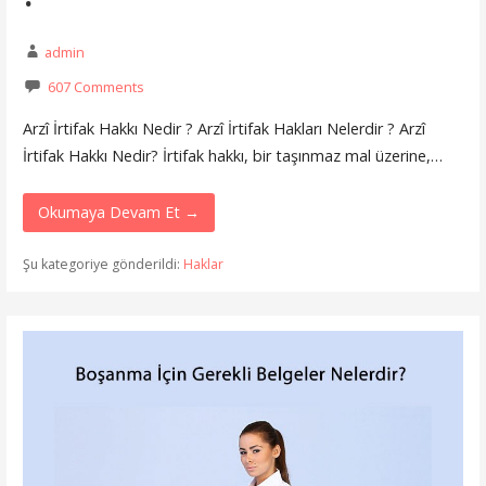
admin
607 Comments
Arzî İrtifak Hakkı Nedir ? Arzî İrtifak Hakları Nelerdir ? Arzî
İrtifak Hakkı Nedir? İrtifak hakkı, bir taşınmaz mal üzerine,…
Okumaya Devam Et →
Şu kategoriye gönderildi:
Haklar